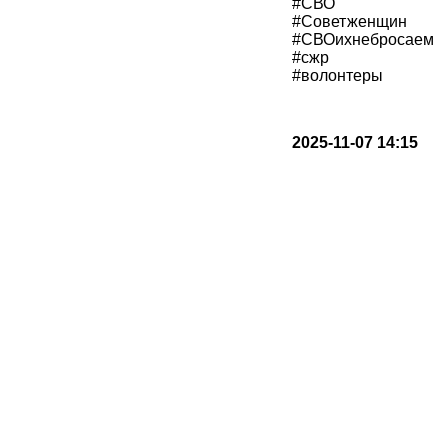
#СВО
#Советженщин
#СВОихнебросаем
#сжр
#волонтеры
2025-11-07 14:15