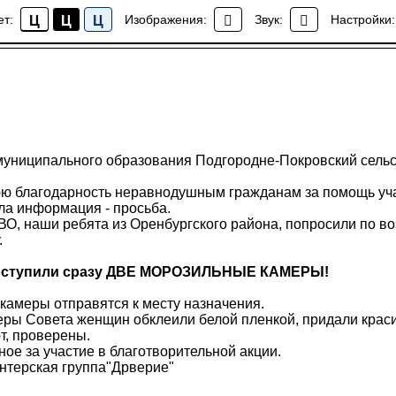
ет:
Изображения:
Звук:
Настройки:
Ц
Ц
Ц
СВО- помощь нашим воинам
униципального образования Подгородне-Покровский сельс
ю благодарность неравнодушным гражданам за помощь уч
ла информация - просьба.
ВО, наши ребята из Оренбургского района, попросили по в
.
поступили сразу ДВЕ МОРОЗИЛЬНЫЕ КАМЕРЫ!
камеры отправятся к месту назначения.
еры Совета женщин обклеили белой пленкой, придали крас
т, проверены.
ое за участие в благотворительной акции.
нтерская группа"Дрверие"