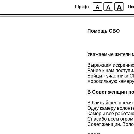
A
A
Шрифт:
Цв
A
Помощь СВО
Уважаемые жители м
Выражаем искренню
Ранее к нам поступи
Бойцы - участники С
морозильную камеру
В Совет женщин 
В ближайшее время 
Одну камеру волонт
Камеры все работаю
Спасибо всем огромн
Совет женщин. Воло