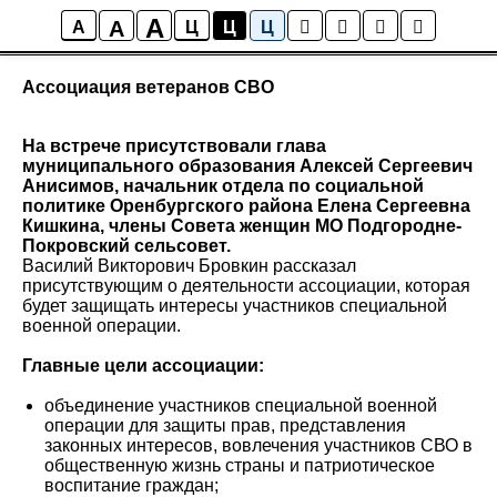
A
A
СВО- помощь нашим воинам
A
Ц
Ц
Ц
Ассоциация ветеранов СВО
На встрече присутствовали глава
муниципального образования Алексей Сергеевич
Анисимов, начальник отдела по социальной
политике Оренбургского района Елена Сергеевна
Кишкина, члены Совета женщин МО Подгородне-
Покровский сельсовет.
Василий Викторович Бровкин рассказал
присутствующим о деятельности ассоциации, которая
будет защищать интересы участников специальной
военной операции.
Главные цели ассоциации:
объединение участников специальной военной
операции для защиты прав, представления
законных интересов, вовлечения участников СВО в
общественную жизнь страны и патриотическое
воспитание граждан;