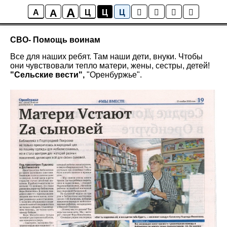
A
A
СВО- помощь нашим воинам
A
Ц
Ц
Ц
СВО- Помощь воинам
Все для наших ребят. Там наши дети, внуки. Чтобы
они чувствовали тепло матери, жены, сестры, детей!
"Сельские вести",
"Оренбуржье".