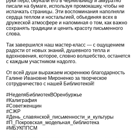
руки перо, окунали его в чернильницу и аккуратно
писали на бумаге, используя промокашку, чтобы не
испачкать страницы. Эти воспоминания наполняли
сердца теплом и ностальгией, объединяя всех в
дружеской атмосфере и напоминая о том, как важно
сохранять традиции и ценить красоту письменного
слова.
Так завершился наш мастер-класс — с ощущением
радости от новых знаний, душевного тепла и
вдохновения, которое, словно волшебство, останется
с каждым участником надолго.
От всей души выражаем искреннюю благодарность
Галине Ивановне Мироненко
за творческое
сотрудничество с нашей Библиотекой!
#НеделяБиблиотекВОренбуржье
#Калиграфия
#Советженщин
#СЖР
#День_славянской_письменности_и_культуры
#П_Покровская_модельная_библиотека
#МБУКППСМ