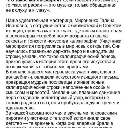
то «каллиграфия — это музыка, только обращенная
не к слуху, а к глазу».
Наша удивительная мастерица, Мироненко Галина
Ивановна, в сотрудничестве с библиотекой и Советом
женщин, провела мастер-класс, где юным волонтерам
и волонтерам «серебряного» возраста открыла
секреты и тонкости искусства каллиграфии. Участники
мероприятия погрузились в мир новых открытий. Они
научились правильно держать перо и выводить им
строки, узнали, что такое каллиграфический почерк,
прикоснулись к истории этого древнего искусства и
познакомились с забытыми шрифтами.
В финале нашего мастер-класса участники, словно
волшебники, овладели искусством изящного письма,
превращая мудрые пословицы в живописные
каллиграфические строки, наполненные особым
смыслом и красотой. Медленные, плавные движения
пера создавали неповторимый узор, который не
только радовал глаз, но и пробуждал в душе трепет и
вдохновение.
За чашкой ароматного чая и вкусными покровскими
пирогами участники с теплотой вспоминали свое
детство — те времена, когда они впервые брали в