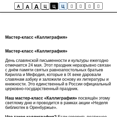
A
A
A
Ц
Ц
Ц
Мастер-класс «Каллиграфия»
Мастер-класс «Каллиграфия»
День славянской письменности и культуры ежегодно
отмечается 24 мая. Этот праздник неразрывно связан
с днём памяти святых равноапостольных братьев
Кирилла и Мефодия, которые в IX веке даровали
славянам азбуку и заложили основу их литературы и
книжности. Это единственный в России официальный
церковно-государственный праздник.
Наш мастер-класс «Каллиграфия»
посвящён этому
светлому дню и проводится в рамках акции «Неделя
библиотек в Оренбуржье».
Что такое каллиграфия?
Если говорить поэтичнее,