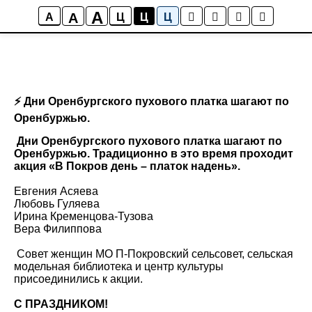
A
A
A
Ц
Ц
Ц
⚡️ Дни Оренбургского пухового платка шагают по
Оренбуржью.
️
Дни Оренбургского пухового платка шагают по
Оренбуржью. Традиционно в это время проходит
акция «В Покров день – платок надень».
Евгения Асяева
Любовь Гуляева
Ирина Кременцова-Тузова
Вера Филиппова
️ Совет женщин МО П-Покровский сельсовет, сельская
модельная библиотека и центр культуры
присоединились к акции.
С ПРАЗДНИКОМ!