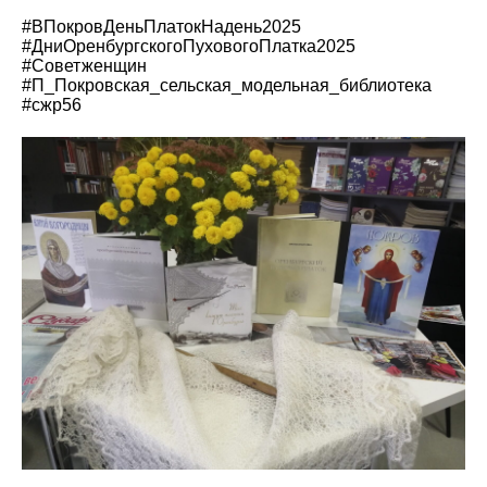
#ВПокровДеньПлатокНадень2025
#ДниОренбургскогоПуховогоПлатка2025
#Советженщин
#П_Покровская_сельская_модельная_библиотека
#сжр56