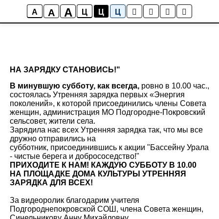
A
A
A
Ц
Ц
Ц
НА ЗАРЯДКУ СТАНОВИСЬ!"
В минувшую субботу, как всегда,
ровно в 10.00 час.,
состоялась Утренняя зарядка первых «Энергия
поколений», к которой присоединились члены Совета
женщин, администрация МО Подгородне-Покровский
сельсовет, жители села.
Зарядила нас всех Утренняя зарядка так, что мы все
дружно отправились на
субботник, присоединившись к акции "Бассейну Урала
- чистые берега и добрососедство!"
ПРИХОДИТЕ К НАМ! КАЖДУЮ СУББОТУ В 10.00
НА ПЛОЩАДКЕ ДОМА КУЛЬТУРЫ УТРЕННЯЯ
ЗАРЯДКА ДЛЯ ВСЕХ!
За видеоролик благодарим учителя
Подгороднепокровской СОШ, члена Совета женщин,
Синельникову Анну Михайловну