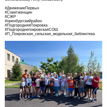
#ДвижениеПервых
#Советженщин
#СЖР
#оренбургскийрайон
#ПодгородняяПокровка
#ПодгороднепокровскаяСОШ
#П_Покровская_сельская_модельная_библиотека