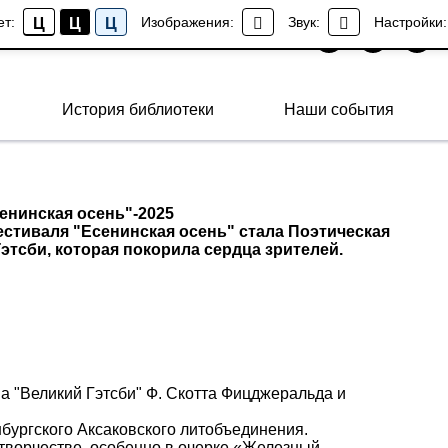
ет:
Изображения:
Звук:
Настройки:
Ц
Ц
Ц
История библиотеки
Наши события
енинская осень"-2025
стиваля "Есенинская осень" стала Поэтическая
этсби, которая покорила сердца зрителей.
а "Великий Гэтсби" Ф. Скотта Фицджеральда и
бургского Аксаковского литобъединения.
 творчестве, особенно в очерке «Железный