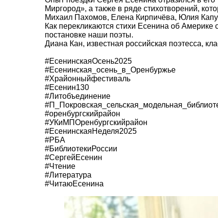
Миргород», а также в ряде стихотворений, кот
Михаил Пахомов, Елена Кирпичёва, Юлия Капус
Как перекликаются стихи Есенина об Америке 
постановке наши поэты.
Диана Кан, известная российская поэтесса, к
#ЕсенинскаяОсень2025
#Есенинская_осень_в_Оренбуржье
#Xрайонныйфестиваль
#Есенин130
#Литобъединение
#П_Покровская_сельская_модельная_библиот
#оренбургскийрайон
#УКиМПОренбургскийрайон
#ЕсенинскаяНеделя2025
#РБА
#БиблиотекиРоссии
#СергейЕсенин
#Чтение
#Литература
#ЧитаюЕсенина