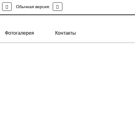
Обычная версия:
МБУК "ППСМБ" села Подгородняя Покровка
Фотогалерея
Контакты