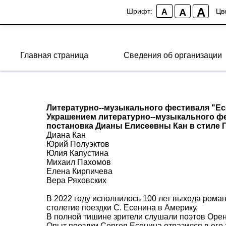
A
A
Шрифт:
Цв
A
Главная страница
Сведения об организации
Литературно--музыкального фестиваля "Ес
Украшением литературно--музыкального фе
постановка Дианы Елисеевны Кан в стиле Г
Диана Кан
Юрий Полуэктов
Юлия Капустина
Михаил Пахомов
Елена Кирпичева
Вера Ряховских
В 2022 году исполнилось 100 лет выхода роман
столетие поездки С. Есенина в Америку.
В полной тишине зрители слушали поэтов Орен
Опыт поездки Сергея Есенина отразился в его