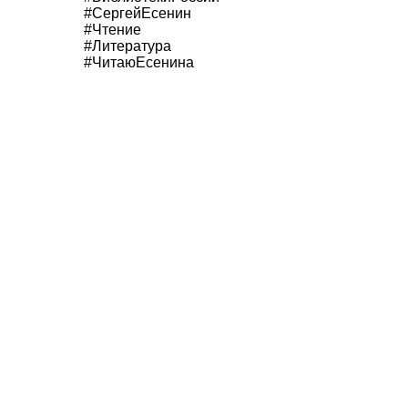
#СергейЕсенин
#Чтение
#Литература
#ЧитаюЕсенина