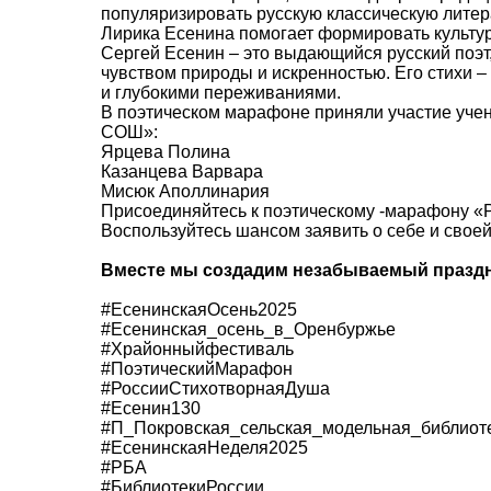
популяризировать русскую классическую литер
Лирика Есенина помогает формировать культуру
Сергей Есенин – это выдающийся русский поэт,
чувством природы и искренностью. Его стихи –
и глубокими переживаниями.
В поэтическом марафоне приняли участие уче
СОШ»:
Ярцева Полина
Казанцева Варвара
Мисюк Аполлинария
Присоединяйтесь к поэтическому -марафону «
Воспользуйтесь шансом заявить о себе и свое
Вместе мы создадим незабываемый праздн
#ЕсенинскаяОсень2025
#Есенинская_осень_в_Оренбуржье
#Xрайонныйфестиваль
#ПоэтическийМарафон
#РоссииСтихотворнаяДуша
#Есенин130
#П_Покровская_сельская_модельная_библиот
#ЕсенинскаяНеделя2025
#РБА
#БиблиотекиРоссии