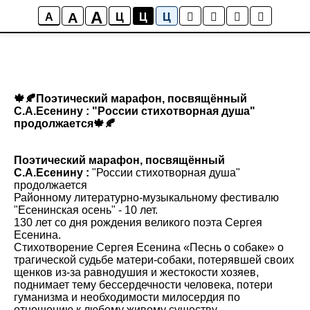
A
A
A
Ц
Ц
Ц
🍁🍂Поэтический марафон, посвящённый
С.А.Есенину : "России стихотворная душа"
продолжается🍁🍂
Поэтический марафон, посвящённый
С.А.Есенину :
"России стихотворная душа"
продолжается
Районному литературно-музыкальному фестивалю
"Есенинская осень" - 10 лет.
130 лет со дня рождения великого поэта Сергея
Есенина.
Стихотворение Сергея Есенина «Песнь о собаке» о
трагической судьбе матери-собаки, потерявшей своих
щенков из-за равнодушия и жестокости хозяев,
поднимает тему бессердечности человека, потери
гуманизма и необходимости милосердия по
отношению к любому живому существу.