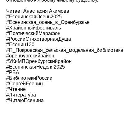
Читает Анастасия Акимова
#ЕсенинскаяОсень2025
#Есенинская_осень_в_Оренбуржье
#Xрайонныйфестиваль
#ПоэтическийМарафон
#РоссииСтихотворнаяДуша
#Есенин130
#П_Покровская_сельская_модельная_библиотека
#оренбургскийрайон
#УКиМПОренбургскийрайон
#ЕсенинскаяНеделя2025
#РБА
#БиблиотекиРоссии
#СергейЕсенин
#Чтение
#Литература
#ЧитаюЕсенина