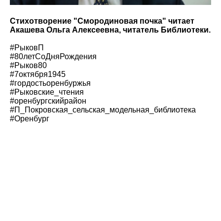
Стихотворение "Смородиновая почка" читает
Акашева Ольга Алексеевна, читатель Библиотеки.
#РыковП
#80летСоДняРождения
#Рыков80
#7октября1945
#гордостьоренбуржья
#Рыковские_чтения
#оренбургскийрайон
#П_Покровская_сельская_модельная_библиотека
#Оренбург