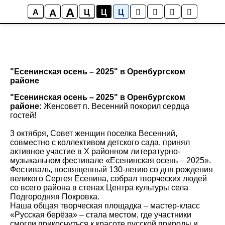
A
A
A
Ц
Ц
Ц
"Есенинская осень – 2025" в Оренбургском
районе
"Есенинская осень – 2025" в Оренбургском
районе:
Женсовет п. Весенний покорил сердца
гостей!
3 октября, Совет женщин поселка Весенний,
совместно с коллективом детского сада, принял
активное участие в X районном литературно-
музыкальном фестивале «Есенинская осень – 2025».
Фестиваль, посвященный 130-летию со дня рождения
великого Сергея Есенина, собрал творческих людей
со всего района в стенах Центра культуры села
Подгородняя Покровка.
Наша общая творческая площадка – мастер-класс
«Русская берёза» – стала местом, где участники
смогли прикоснуться к красоте русской природы и