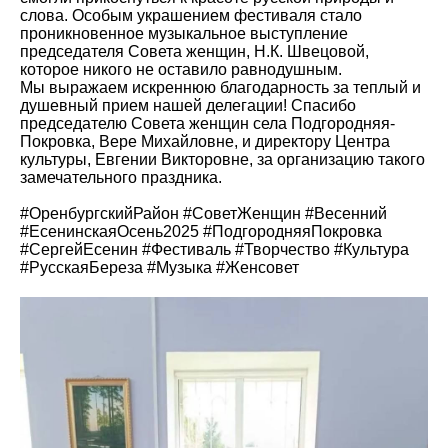
слова. Особым украшением фестиваля стало
проникновенное музыкальное выступление
председателя Совета женщин, Н.К. Швецовой,
которое никого не оставило равнодушным.
Мы выражаем искреннюю благодарность за теплый и
душевный прием нашей делегации! Спасибо
председателю Совета женщин села Подгородняя-
Покровка, Вере Михайловне, и директору Центра
культуры, Евгении Викторовне, за организацию такого
замечательного праздника.
#ОренбургскийРайон
#СоветЖенщин
#Весенний
#ЕсенинскаяОсень2025
#ПодгородняяПокровка
#СергейЕсенин
#Фестиваль
#Творчество
#Культура
#РусскаяБереза
#Музыка
#Женсовет