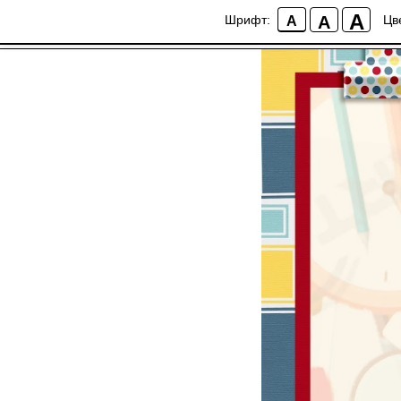
Победа в Междуна
A
A
Шрифт:
Цв
A