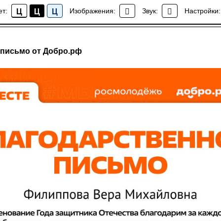
ет:
Изображения:
Звук:
Настройки:
Ц
Ц
Ц
Статьи и Достижения
 письмо от Добро.рф