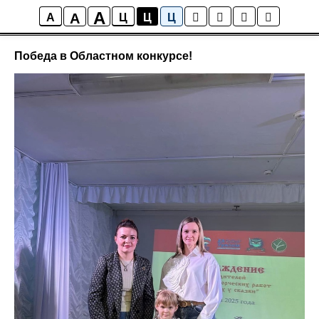
A
A
Статьи и Достижения
A
Ц
Ц
Ц
Победа в Областном конкурсе!