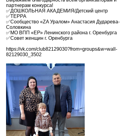
партнерам конкурса!
✅ДОШКОЛЬНАЯ АКАДЕМИЯ/Детский центр
✅TEРРА
✅Сообщество «ZA Уралом» Анастасия Дударева-
Соловкина
✅МО ВПП «ЕР» Ленинского района г. Оренбурга
✅Совет женщин г. Оренбурга
https://vk.com/club82129030?from=groups&w=wall-
82129030_3502